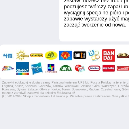
zestaw możesz bez trudu prz
poczujesz twórczy zapał lub
wyciągnij specjalne pióro i 
zabawie wystarczy użyć ma
zacząć tworzenie od nowa.
Zabawki edukacyjne dostarczamy Państwu kurierem UPS lub Pocztą Polską na terenie całej
Legnica, Kalisz, Koszalin, Chorzów, Tarnów, Włocławek, Zielona Góra, Wałbrzych, Gorzów 
Rzeszów, Bytom, Zabrze, Gliwice, Kielce, Toruń, Sosnowiec, Radom, Częstochowa, Gdyni
możesz zamówić zabawki dla dzieci w Edukraina.pl!
(C) 2011-2016 Sklep z zabawkami Edukraina.pl. Wszelkie prawa zastrzeżone. Wszystkie te