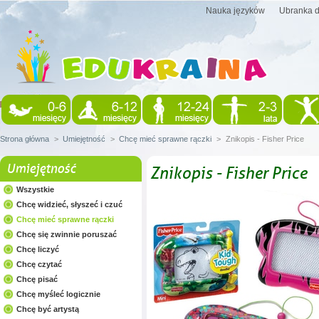
Nauka języków
Ubranka d
Strona główna
>
Umiejętność
>
Chcę mieć sprawne rączki
>
Znikopis - Fisher Price
Umiejętność
Znikopis - Fisher Price
Wszystkie
Chcę widzieć, słyszeć i czuć
Chcę mieć sprawne rączki
Chcę się zwinnie poruszać
Chcę liczyć
Chcę czytać
Chcę pisać
Chcę myśleć logicznie
Chcę być artystą