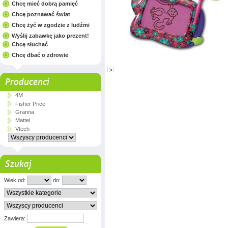
Chcę mieć dobrą pamięć
Chcę poznawać świat
Chcę żyć w zgodzie z ludźmi
Wyślij zabawkę jako prezent!
Chcę słuchać
Chcę dbać o zdrowie
Producenci
4M
Fisher Price
Granna
Mattel
Vtech
Szukaj
Wiek od:
do:
Zawiera: