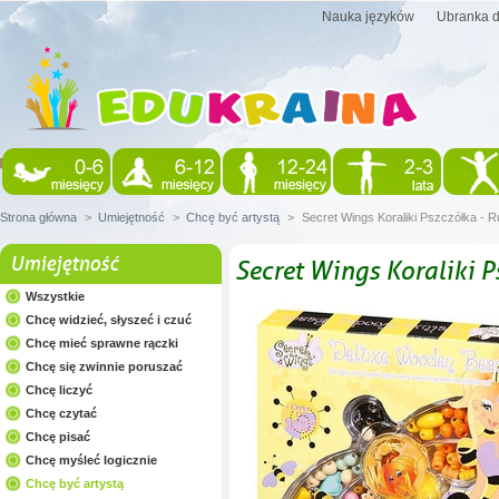
Nauka języków
Ubranka d
Strona główna
>
Umiejętność
>
Chcę być artystą
>
Secret Wings Koraliki Pszczółka - R
Umiejętność
Secret Wings Koraliki P
Wszystkie
Chcę widzieć, słyszeć i czuć
Chcę mieć sprawne rączki
Chcę się zwinnie poruszać
Chcę liczyć
Chcę czytać
Chcę pisać
Chcę myśleć logicznie
Chcę być artystą