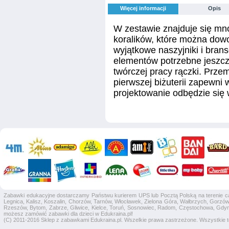
Więcej informacji
Opis
W zestawie znajduje się mn
koralików, które można dow
wyjątkowe naszyjniki i brans
elementów potrzebne jeszcz
twórczej pracy rączki. Prze
pierwszej biżuterii zapewni
projektowanie odbędzie się
Zabawki edukacyjne dostarczamy Państwu kurierem UPS lub Pocztą Polską na terenie całej
Legnica, Kalisz, Koszalin, Chorzów, Tarnów, Włocławek, Zielona Góra, Wałbrzych, Gorzów 
Rzeszów, Bytom, Zabrze, Gliwice, Kielce, Toruń, Sosnowiec, Radom, Częstochowa, Gdyni
możesz zamówić zabawki dla dzieci w Edukraina.pl!
(C) 2011-2016 Sklep z zabawkami Edukraina.pl. Wszelkie prawa zastrzeżone. Wszystkie te