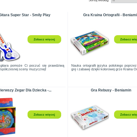
Gitara Super Star - Smily Play
Gra Kraina Ortografii - Beniam
Zobacz więcej
Zobacz wię
 gitara pomoże Ci poczuć się prawdziwą
Nauka ortografii języka polskiego poprze
spółczesnej sceny muzycznej!
grę i zabawę dzięki kolorowej grze Kraina Ort
ierwszy Zegar Dla Dziecka -...
Gra Rebusy - Beniamin
Zobacz więcej
Zobacz wię