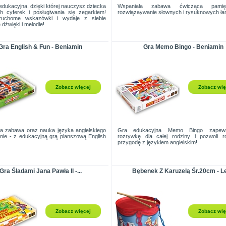
dukacyjna, dzięki której nauczysz dziecka
Wspaniała zabawa ćwicząca pami
h cyferek i posługiwania się zegarkiem!
rozwiązaywanie słownych i rysuknowych ła
ruchome wskazówki i wydaje z siebie
dźwięki i melodie!
Gra English & Fun - Beniamin
Gra Memo Bingo - Beniamin
Zobacz więcej
Zobacz wię
a zabawa oraz nauka języka angielskiego
Gra edukacyjna Memo Bingo zapewn
nie - z edukacyjną grą planszową English
rozrywkę dla całej rodziny i pozwoli r
przygodę z językiem angielskim!
Gra Śladami Jana Pawła II -...
Bębenek Z Karuzelą Śr.20cm - L
Zobacz więcej
Zobacz wię