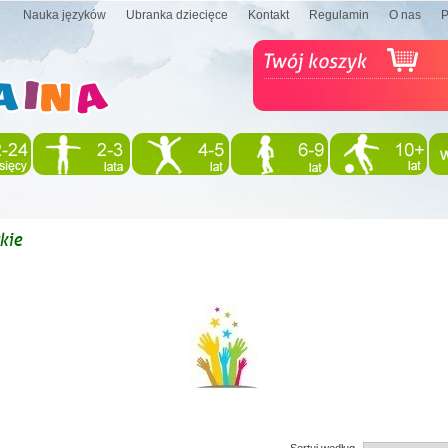
Nauka języków
Ubranka dziecięce
Kontakt
Regulamin
O nas
kie
Sortuj według