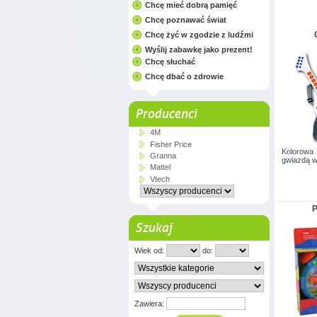
Chcę mieć dobrą pamięć
Chcę poznawać świat
Chcę żyć w zgodzie z ludźmi
Wyślij zabawkę jako prezent!
Chcę słuchać
Chcę dbać o zdrowie
Producenci
4M
Fisher Price
Kolorowa
Granna
gwiazdą w
Mattel
Vtech
P
Szukaj
Wiek od:
do:
Zawiera: