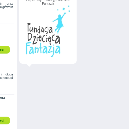
Wspieramy Fundację Dziecięca
ęć oraz
Fantazja
migłówek!
cej
i długą
ozpocząć
ena
cej