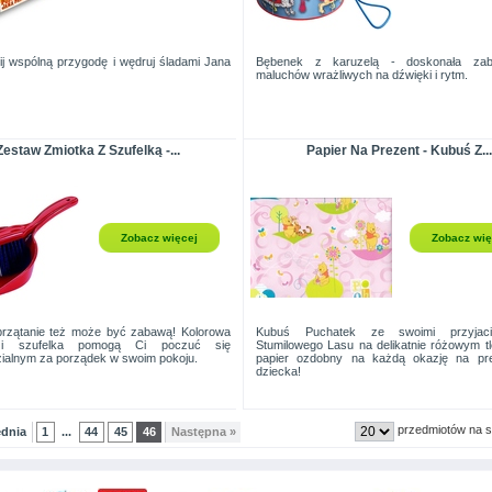
j wspólną przygodę i wędruj śladami Jana
Bębenek z karuzelą - doskonała za
maluchów wrażliwych na dźwięki i rytm.
Zestaw Zmiotka Z Szufelką -...
Papier Na Prezent - Kubuś Z...
Zobacz więcej
Zobacz wię
rzątanie też może być zabawą! Kolorowa
Kubuś Puchatek ze swoimi przyjaci
 i szufelka pomogą Ci poczuć się
Stumilowego Lasu na delikatnie różowym tl
ialnym za porządek w swoim pokoju.
papier ozdobny na każdą okazję na pre
dziecka!
przedmiotów na s
ednia
1
44
45
46
Następna »
...