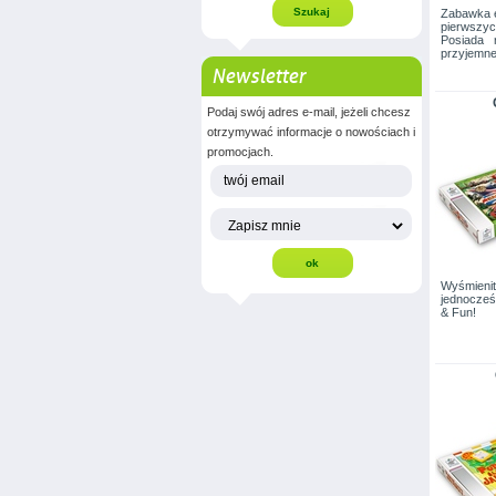
Zabawka e
pierwszyc
Posiada 
przyjemne 
Newsletter
Podaj swój adres e-mail, jeżeli chcesz
otrzymywać informacje o nowościach i
promocjach.
Wyśmienit
jednocześ
& Fun!