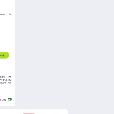
bawa dla
cej
ółmi ze
e! Piękny
zent dla
tronę