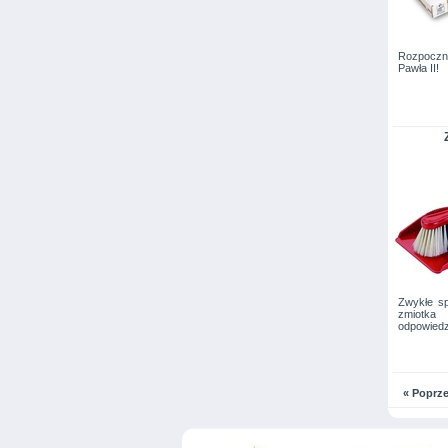
Rozpoczni
Pawła II!
Zwykłe sp
zmiotka
odpowiedz
« Poprz