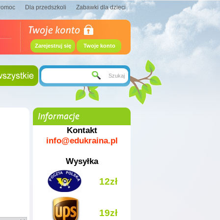
Pomoc
Dla przedszkoli
Zabawki dla dzieci
Zarejestruj się
Twoje konto
Informacje
Kontakt
info@edukraina.pl
Wysyłka
12zł
19zł