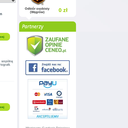
Odbiór osobisty
0 zł
(Węgrów)
in
Partnerzy
cej
z wspólną
ografii.
cej