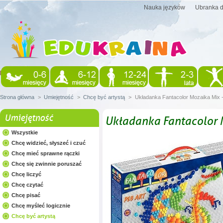
Nauka języków
Ubranka d
Strona główna
>
Umiejętność
>
Chcę być artystą
>
Układanka Fantacolor Mozaika Mix -
Umiejętność
Układanka Fantacolor M
Wszystkie
Chcę widzieć, słyszeć i czuć
Chcę mieć sprawne rączki
Chcę się zwinnie poruszać
Chcę liczyć
Chcę czytać
Chcę pisać
Chcę myśleć logicznie
Chcę być artystą