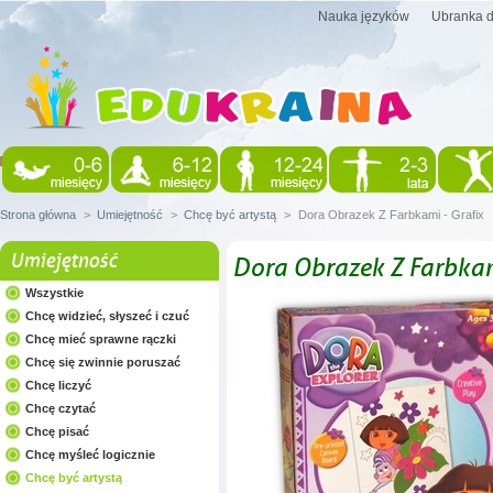
Nauka języków
Ubranka d
Strona główna
>
Umiejętność
>
Chcę być artystą
>
Dora Obrazek Z Farbkami - Grafix
Umiejętność
Dora Obrazek Z Farbkam
Wszystkie
Chcę widzieć, słyszeć i czuć
Chcę mieć sprawne rączki
Chcę się zwinnie poruszać
Chcę liczyć
Chcę czytać
Chcę pisać
Chcę myśleć logicznie
Chcę być artystą