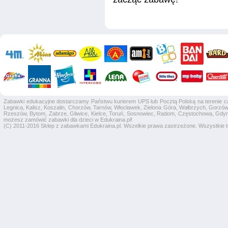
Zabawki edukacyjne dostarczamy Państwu kurierem UPS lub Pocztą Polską na terenie całej
Legnica, Kalisz, Koszalin, Chorzów, Tarnów, Włocławek, Zielona Góra, Wałbrzych, Gorzów 
Rzeszów, Bytom, Zabrze, Gliwice, Kielce, Toruń, Sosnowiec, Radom, Częstochowa, Gdyni
możesz zamówić zabawki dla dzieci w Edukraina.pl!
(C) 2011-2016 Sklep z zabawkami Edukraina.pl. Wszelkie prawa zastrzeżone. Wszystkie te