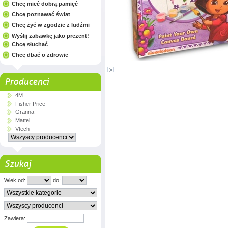
Chcę mieć dobrą pamięć
Chcę poznawać świat
Chcę żyć w zgodzie z ludźmi
Wyślij zabawkę jako prezent!
Chcę słuchać
Chcę dbać o zdrowie
Producenci
4M
Fisher Price
Granna
Mattel
Vtech
Szukaj
Wiek od:
do:
Zawiera: