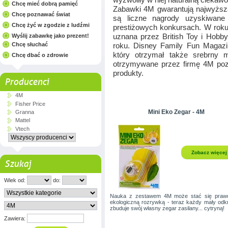
Chcę mieć dobrą pamięć
Zabawki 4M gwarantują najwyższ
Chcę poznawać świat
są liczne nagrody uzyskiwan
Chcę żyć w zgodzie z ludźmi
prestiżowych konkursach. W roku
uznana przez British Toy i Hobb
Wyślij zabawkę jako prezent!
Chcę słuchać
roku. Disney Family Fun Magazi
który otrzymał także srebrny m
Chcę dbać o zdrowie
otrzymywane przez firmę 4M poz
produkty.
Producenci
4M
Fisher Price
Mini Eko Zegar - 4M
Granna
Mattel
Vtech
Zobacz więcej
Szukaj
Wiek od:
do:
Nauka z zestawem 4M może stać się prawd
ekologiczną rozrywką - teraz każdy mały od
zbuduje swój własny zegar zasilany... cytryną!
Zawiera: