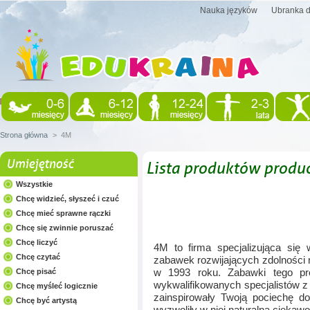
Nauka języków
Ubranka d
Strona główna
>
4M
Umiejętność
Lista produktów produ
Wszystkie
Chcę widzieć, słyszeć i czuć
Chcę mieć sprawne rączki
Chcę się zwinnie poruszać
Chcę liczyć
4M to firma specjalizująca się 
Chcę czytać
zabawek rozwijających zdolności 
w 1993 roku. Zabawki tego pro
Chcę pisać
wykwalifikowanych specjalistów z
Chcę myśleć logicznie
zainspirowały Twoją pociechę do
Chcę być artystą
wyzwoliły w niej naturalną ciekaw