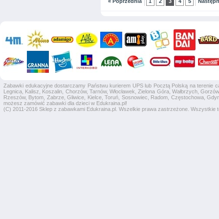
« Poprzednia
1
2
3
4
5
Następn
Zabawki edukacyjne dostarczamy Państwu kurierem UPS lub Pocztą Polską na terenie całej
Legnica, Kalisz, Koszalin, Chorzów, Tarnów, Włocławek, Zielona Góra, Wałbrzych, Gorzów 
Rzeszów, Bytom, Zabrze, Gliwice, Kielce, Toruń, Sosnowiec, Radom, Częstochowa, Gdyni
możesz zamówić zabawki dla dzieci w Edukraina.pl!
(C) 2011-2016 Sklep z zabawkami Edukraina.pl. Wszelkie prawa zastrzeżone. Wszystkie te