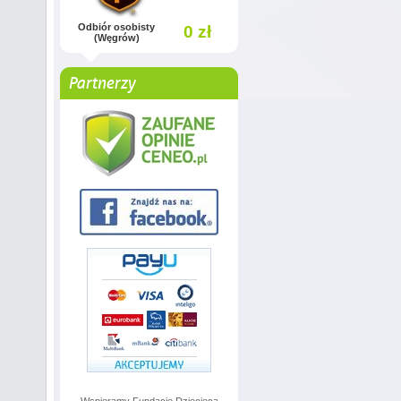
Odbiór osobisty
0 zł
(Węgrów)
Partnerzy