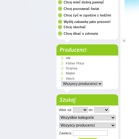
Chcę mieć dobrą pamięć
Chcę poznawać świat
Chcę żyć w zgodzie z ludźmi
Wyślij zabawkę jako prezent!
Chcę słuchać
Chcę dbać o zdrowie
Producenci
4M
Fisher Price
Granna
Mattel
Vtech
Szukaj
Wiek od:
do:
Zawiera: