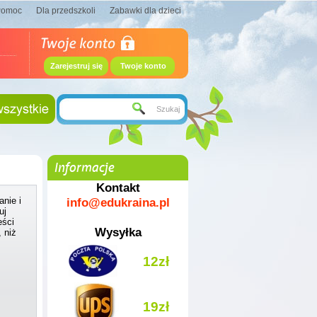
Pomoc
Dla przedszkoli
Zabawki dla dzieci
Zarejestruj się
Twoje konto
Informacje
Kontakt
info@edukraina.pl
anie i
uj
eści
Wysyłka
 niż
12zł
19zł