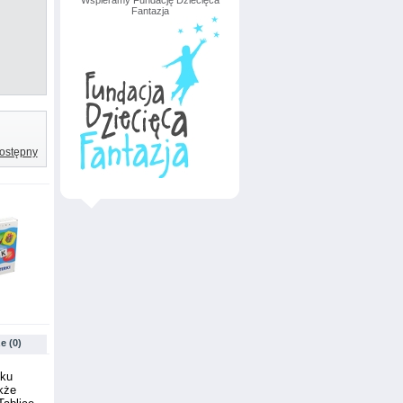
Wspieramy Fundację Dziecięca
Fantazja
ostępny
e (0)
cku
kże