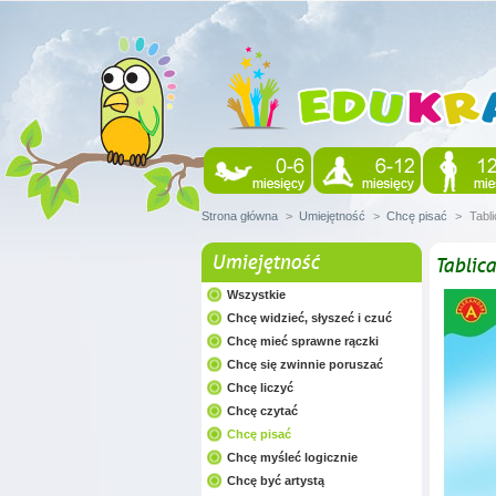
Strona główna
>
Umiejętność
>
Chcę pisać
>
Tabl
Umiejętność
Tablic
Wszystkie
Chcę widzieć, słyszeć i czuć
Chcę mieć sprawne rączki
Chcę się zwinnie poruszać
Chcę liczyć
Chcę czytać
Chcę pisać
Chcę myśleć logicznie
Chcę być artystą