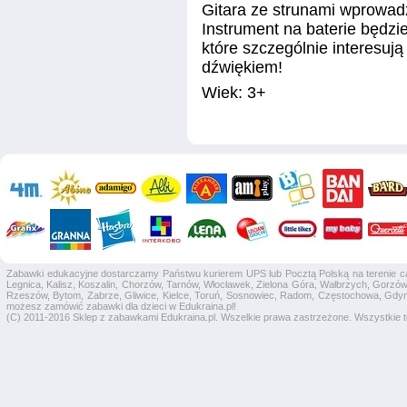
Gitara ze strunami wprowad
Instrument na baterie będzi
które szczególnie interesuj
dźwiękiem!
Wiek: 3+
Zabawki edukacyjne dostarczamy Państwu kurierem UPS lub Pocztą Polską na terenie całej
Legnica, Kalisz, Koszalin, Chorzów, Tarnów, Włocławek, Zielona Góra, Wałbrzych, Gorzów 
Rzeszów, Bytom, Zabrze, Gliwice, Kielce, Toruń, Sosnowiec, Radom, Częstochowa, Gdyni
możesz zamówić zabawki dla dzieci w Edukraina.pl!
(C) 2011-2016 Sklep z zabawkami Edukraina.pl. Wszelkie prawa zastrzeżone. Wszystkie te