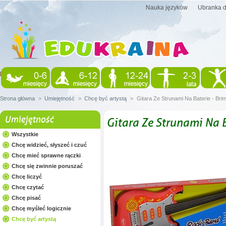
Nauka języków
Ubranka d
Strona główna
>
Umiejętność
>
Chcę być artystą
>
Gitara Ze Strunami Na Baterie - Bri
Umiejętność
Gitara Ze Strunami Na B
Wszystkie
Chcę widzieć, słyszeć i czuć
Chcę mieć sprawne rączki
Chcę się zwinnie poruszać
Chcę liczyć
Chcę czytać
Chcę pisać
Chcę myśleć logicznie
Chcę być artystą