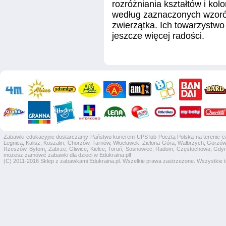
rozróżniania kształtów i kol
według zaznaczonych wzoró
zwierzątka. Ich towarzystwo
jeszcze więcej radości.
Zabawki edukacyjne dostarczamy Państwu kurierem UPS lub Pocztą Polską na terenie całej
Legnica, Kalisz, Koszalin, Chorzów, Tarnów, Włocławek, Zielona Góra, Wałbrzych, Gorzów 
Rzeszów, Bytom, Zabrze, Gliwice, Kielce, Toruń, Sosnowiec, Radom, Częstochowa, Gdyni
możesz zamówić zabawki dla dzieci w Edukraina.pl!
(C) 2011-2016 Sklep z zabawkami Edukraina.pl. Wszelkie prawa zastrzeżone. Wszystkie te