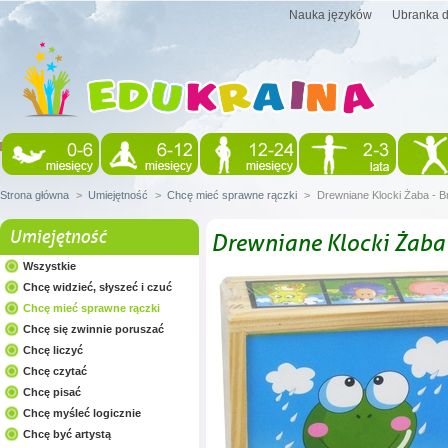
Nauka języków
Ubranka d
Strona główna
>
Umiejętność
>
Chcę mieć sprawne rączki
>
Drewniane Klocki Żaba - B
Umiejętność
Drewniane Klocki Żaba 
Wszystkie
Chcę widzieć, słyszeć i czuć
Chcę mieć sprawne rączki
Chcę się zwinnie poruszać
Chcę liczyć
Chcę czytać
Chcę pisać
Chcę myśleć logicznie
Chcę być artystą