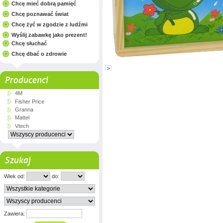
Chcę mieć dobrą pamięć
Chcę poznawać świat
Chcę żyć w zgodzie z ludźmi
Wyślij zabawkę jako prezent!
Chcę słuchać
Chcę dbać o zdrowie
Producenci
4M
Fisher Price
Granna
Mattel
Vtech
Szukaj
Wiek od:
do:
Zawiera: