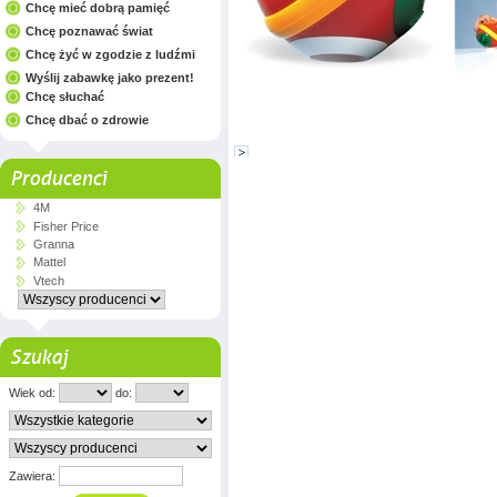
Chcę mieć dobrą pamięć
Chcę poznawać świat
Chcę żyć w zgodzie z ludźmi
Wyślij zabawkę jako prezent!
Chcę słuchać
Chcę dbać o zdrowie
Producenci
4M
Fisher Price
Granna
Mattel
Vtech
Szukaj
Wiek od:
do:
Zawiera: