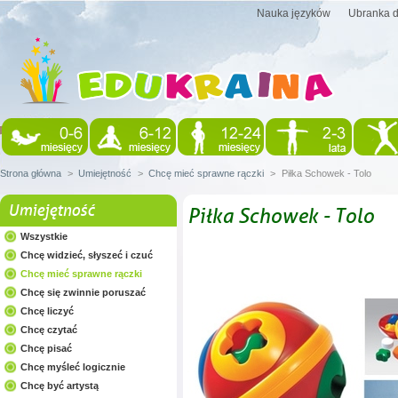
Nauka języków
Ubranka d
Strona główna
>
Umiejętność
>
Chcę mieć sprawne rączki
>
Piłka Schowek - Tolo
Umiejętność
Piłka Schowek - Tolo
Wszystkie
Chcę widzieć, słyszeć i czuć
Chcę mieć sprawne rączki
Chcę się zwinnie poruszać
Chcę liczyć
Chcę czytać
Chcę pisać
Chcę myśleć logicznie
Chcę być artystą