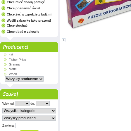
Chcę mieć dobrą pamięć
Chcę poznawać świat
Chcę żyć w zgodzie z ludźmi
Wyślij zabawkę jako prezent!
Chcę słuchać
Chcę dbać o zdrowie
Producenci
4M
Fisher Price
Granna
Mattel
Vtech
Szukaj
Wiek od:
do:
Zawiera: