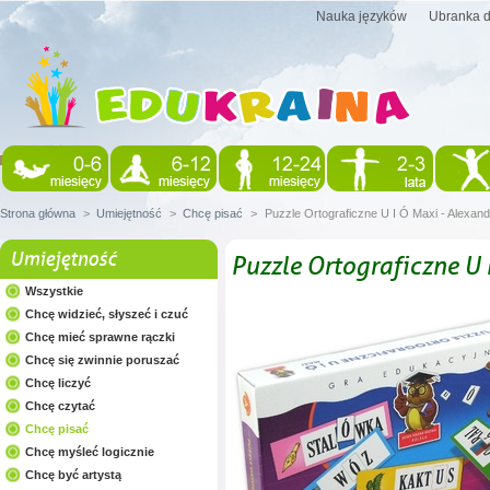
Nauka języków
Ubranka d
Strona główna
>
Umiejętność
>
Chcę pisać
>
Puzzle Ortograficzne U I Ó Maxi - Alexand
Umiejętność
Puzzle Ortograficzne U 
Wszystkie
Chcę widzieć, słyszeć i czuć
Chcę mieć sprawne rączki
Chcę się zwinnie poruszać
Chcę liczyć
Chcę czytać
Chcę pisać
Chcę myśleć logicznie
Chcę być artystą