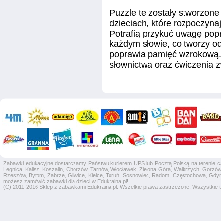
Puzzle te zostały stworzone
dzieciach, które rozpoczynaj
Potrafią przykuć uwagę popr
każdym słowie, co tworzy od
poprawia pamięć wzrokową.
słownictwa oraz ćwiczenia 
Zabawki edukacyjne dostarczamy Państwu kurierem UPS lub Pocztą Polską na terenie całej
Legnica, Kalisz, Koszalin, Chorzów, Tarnów, Włocławek, Zielona Góra, Wałbrzych, Gorzów 
Rzeszów, Bytom, Zabrze, Gliwice, Kielce, Toruń, Sosnowiec, Radom, Częstochowa, Gdyni
możesz zamówić zabawki dla dzieci w Edukraina.pl!
(C) 2011-2016 Sklep z zabawkami Edukraina.pl. Wszelkie prawa zastrzeżone. Wszystkie te