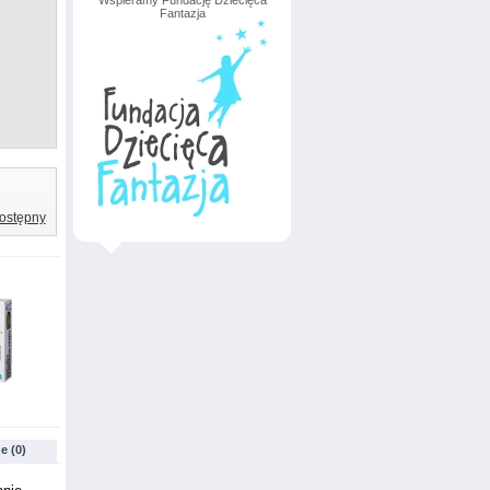
Wspieramy Fundację Dziecięca
Fantazja
ostępny
e (0)