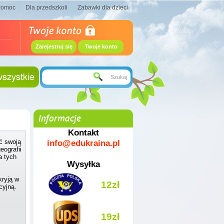
Pomoc
Dla przedszkoli
Zabawki dla dzieci
Zarejestruj się
Twoje konto
Informacje
Kontakt
info@edukraina.pl
ć swoją
eografii
a tych
Wysyłka
ryją w
12zł
cyjną.
19zł