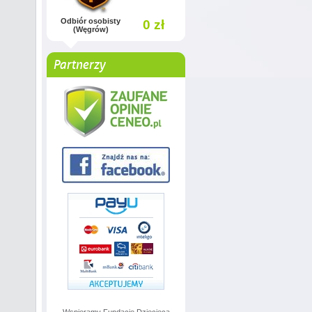
Odbiór osobisty
0 zł
(Węgrów)
Partnerzy