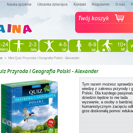
Nauka języków
Ubranka dziecięce
Kontakt
Regulamin
O nas
at
>
Mini Quiz Przyroda I Geografia Polski - Alexander
uiz Przyroda I Geografia Polski - Alexander
Tym razem możesz sprawdzi
wiedzę z zakresu przyrody i g
Polski. Dla każdego pasjonat
dziedzin będzie to nie lada
wyzwanie, a osoby o bardziej
humanistycznym zacięciu odk
grze doskonałą pomoc eduka