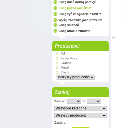
Chcę mieć dobrą pamięć
Chcę poznawać świat
Chcę żyć w zgodzie z ludźmi
Wyślij zabawkę jako prezent!
Chcę słuchać
Chcę dbać o zdrowie
Producenci
4M
Fisher Price
Granna
Mattel
Vtech
Szukaj
Wiek od:
do:
Zawiera: