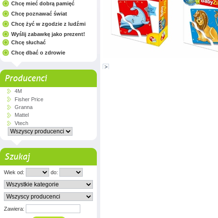
Chcę mieć dobrą pamięć
Chcę poznawać świat
Chcę żyć w zgodzie z ludźmi
Wyślij zabawkę jako prezent!
Chcę słuchać
Chcę dbać o zdrowie
Producenci
4M
Fisher Price
Granna
Mattel
Vtech
Szukaj
Wiek od:
do:
Zawiera: