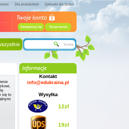
Pomoc
Dla przedszkoli
Zabawki dla dzieci
Zarejestruj się
Twoje konto
Informacje
Kontakt
info@edukraina.pl
iesie
zkowi,
lę
Wysyłka
 się to
alnymi
12zł
19zł