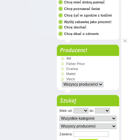
Chcę mieć dobrą pamięć
Chcę poznawać świat
Chcę żyć w zgodzie z ludźmi
Wyślij zabawkę jako prezent!
Chcę słuchać
Chcę dbać o zdrowie
Producenci
4M
Fisher Price
Granna
Mattel
Vtech
Szukaj
Wiek od:
do:
Zawiera: