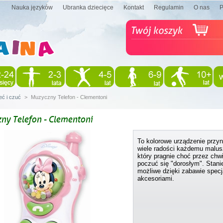
Nauka języków
Ubranka dziecięce
Kontakt
Regulamin
O nas
eć i czuć
>
Muzyczny Telefon - Clementoni
ny Telefon - Clementoni
To kolorowe urządzenie przyn
wiele radości każdemu malus
który pragnie choć przez chwi
poczuć się "dorosłym". Stanie
możliwe dzięki zabawie specj
akcesoriami.