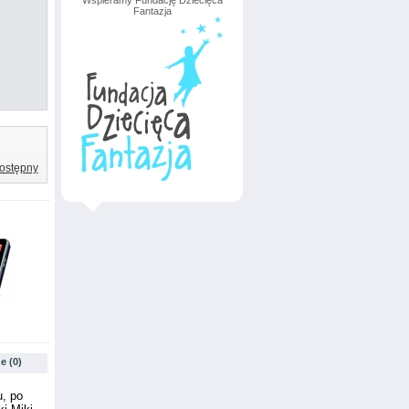
Wspieramy Fundację Dziecięca
Fantazja
ostępny
e (0)
u, po