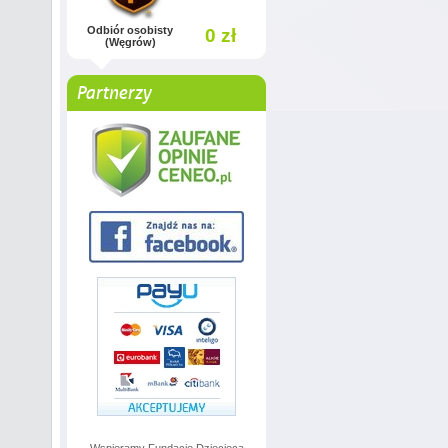
Odbiór osobisty
0 zł
(Węgrów)
Partnerzy