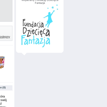
Wspieramy Fundację Dziecięca
Fantazja
ostępny
e (0)
tóra
 swój
eź