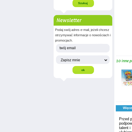
Newsletter
Podaj swój adres e-mail, jeżeli chcesz
otrzymywać informacje o nowościach i
promocjach.
10 inne p
Więce
Przed p
podpowi
talent 