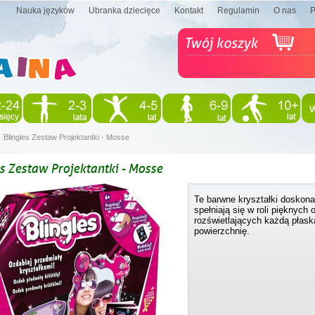
Nauka języków
Ubranka dziecięce
Kontakt
Regulamin
O nas
Blingles Zestaw Projektantki - Mosse
es Zestaw Projektantki - Mosse
Te barwne kryształki doskona
spełniają się w roli pięknych
rozświetlających każdą płask
powierzchnię.