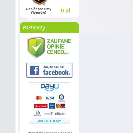
Odbiór osobisty
0 zł
(Węgrów)
Partnerzy