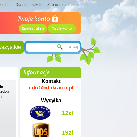
Pomoc
Dla przedszkoli
Zabawki dla dzieci
Zarejestruj się
Twoje konto
Informacje
Kontakt
info@edukraina.pl
le
 ozdób
ą
Wysyłka
12zł
19zł