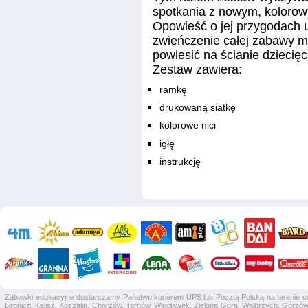
spotkania z nowym, koloro
Opowieść o jej przygodach u
zwieńczenie całej zabawy m
powiesić na ścianie dziecię
Zestaw zawiera:
ramkę
drukowaną siatkę
kolorowe nici
igłę
instrukcję
Zabawki edukacyjne dostarczamy Państwu kurierem UPS lub Pocztą Polską na terenie całej
Legnica, Kalisz, Koszalin, Chorzów, Tarnów, Włocławek, Zielona Góra, Wałbrzych, Gorzów 