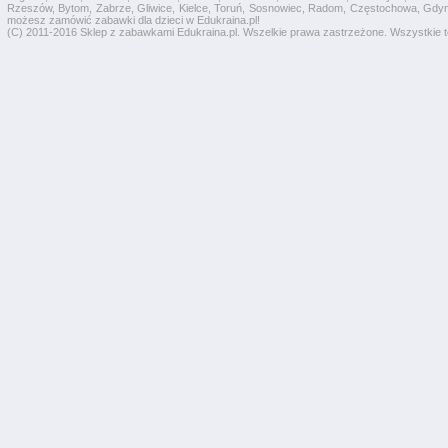
Rzeszów, Bytom, Zabrze, Gliwice, Kielce, Toruń, Sosnowiec, Radom, Częstochowa, Gdyni
możesz zamówić zabawki dla dzieci w Edukraina.pl!
(C) 2011-2016 Sklep z zabawkami Edukraina.pl. Wszelkie prawa zastrzeżone. Wszystkie te