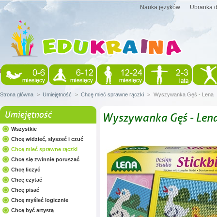
Nauka języków
Ubranka d
Strona główna
>
Umiejętność
>
Chcę mieć sprawne rączki
>
Wyszywanka Gęś - Lena
Umiejętność
Wyszywanka Gęś - Len
Wszystkie
Chcę widzieć, słyszeć i czuć
Chcę mieć sprawne rączki
Chcę się zwinnie poruszać
Chcę liczyć
Chcę czytać
Chcę pisać
Chcę myśleć logicznie
Chcę być artystą