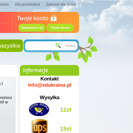
Pomoc
Dla przedszkoli
Zabawki dla dzieci
Zarejestruj się
Twoje konto
Informacje
Kontakt
info@edukraina.pl
y?
Wysyłka
 możesz
sił w
12zł
19zł