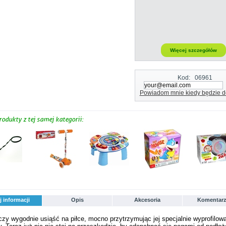
Więcej szczegółów
Kod:
06961
Powiadom mnie kiedy będzie d
rodukty z tej samej kategorii:
j informacji
Opis
Akcesoria
Komentarz
zy wygodnie usiąść na piłce, mocno przytrzymując jej specjalnie wyprofilow