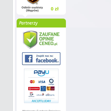
Odbiór osobisty
0 zł
(Węgrów)
Partnerzy