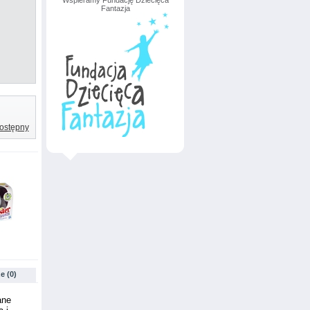
Wspieramy Fundację Dziecięca
Fantazja
ostępny
e (0)
ane