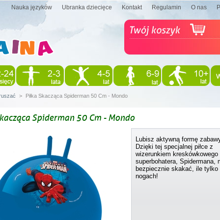
Nauka języków
Ubranka dziecięce
Kontakt
Regulamin
O nas
oruszać
>
Piłka Skacząca Spiderman 50 Cm - Mondo
Skacząca Spiderman 50 Cm - Mondo
Lubisz aktywną formę zabaw
Dzięki tej specjalnej piłce z
wizerunkiem kreskówkowego
superbohatera, Spidermana,
bezpiecznie skakać, ile tylko 
nogach!