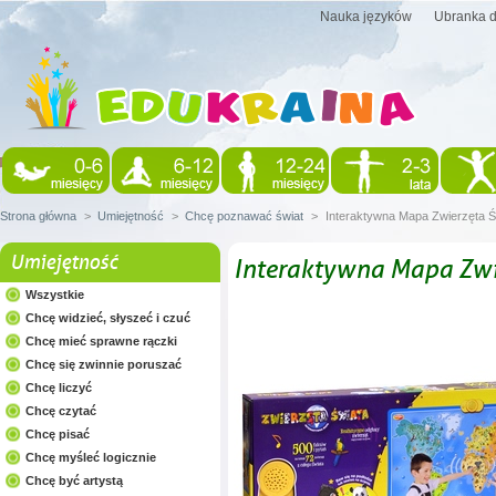
Nauka języków
Ubranka d
Strona główna
>
Umiejętność
>
Chcę poznawać świat
>
Interaktywna Mapa Zwierzęta Ś
Umiejętność
Interaktywna Mapa Zwi
Wszystkie
Chcę widzieć, słyszeć i czuć
Chcę mieć sprawne rączki
Chcę się zwinnie poruszać
Chcę liczyć
Chcę czytać
Chcę pisać
Chcę myśleć logicznie
Chcę być artystą