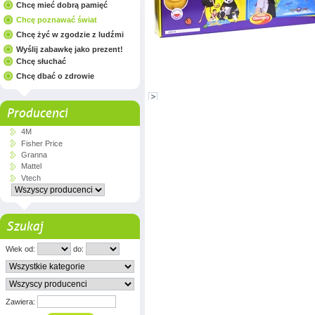
Chcę mieć dobrą pamięć
Chcę poznawać świat
Chcę żyć w zgodzie z ludźmi
Wyślij zabawkę jako prezent!
Chcę słuchać
Chcę dbać o zdrowie
Producenci
4M
Fisher Price
Granna
Mattel
Vtech
Szukaj
Wiek od:
do:
Zawiera: