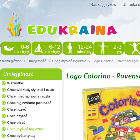
Nauka języków
Ubranka d
Strona główna
>
Umiejętność
>
Chcę myśleć logicznie
>
Logo Colorino - Ravensburger
Umiejętność
Logo Colorino - Ravens
Wszystkie
Chcę widzieć, słyszeć i czuć
Chcę mieć sprawne rączki
Chcę się zwinnie poruszać
Chcę liczyć
Chcę czytać
Chcę pisać
Chcę myśleć logicznie
Chcę być artystą