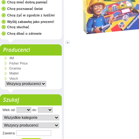
Chcę mieć dobrą pamięć
Chcę poznawać świat
Chcę żyć w zgodzie z ludźmi
Wyślij zabawkę jako prezent!
Chcę słuchać
Chcę dbać o zdrowie
Producenci
4M
Fisher Price
Granna
Mattel
Vtech
Szukaj
Wiek od:
do:
Zawiera: