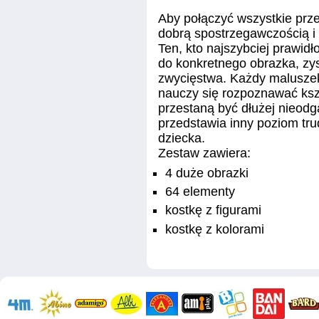
Aby połączyć wszystkie prz
dobrą spostrzegawczością i 
Ten, kto najszybciej prawidł
do konkretnego obrazka, zy
zwycięstwa. Każdy maluszek
nauczy się rozpoznawać kszt
przestaną być dłużej nieod
przedstawia inny poziom tr
dziecka.
Zestaw zawiera:
4 duże obrazki
64 elementy
kostkę z figurami
kostkę z kolorami