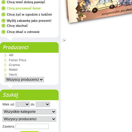
Chcę mieć dobrą pamięć
Chcę poznawać świat
Chcę żyć w zgodzie z ludźmi
Wyślij zabawkę jako prezent!
Chcę słuchać
Chcę dbać o zdrowie
Producenci
4M
Fisher Price
Granna
Mattel
Vtech
Szukaj
Wiek od:
do:
Zawiera: