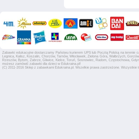
Zabawki edukacyjne dostarczamy Państwu kurierem UPS lub Pocztą Polską na terenie całej
Legnica, Kalisz, Koszalin, Chorzów, Tarnów, Włocławek, Zielona Góra, Wałbrzych, Gorzów 
Rzeszów, Bytom, Zabrze, Gliwice, Kielce, Toruń, Sosnowiec, Radom, Częstochowa, Gdyni
możesz zamówić zabawki dla dzieci w Edukraina.pl!
(C) 2011-2016 Sklep z zabawkami Edukraina.pl. Wszelkie prawa zastrzeżone. Wszystkie te