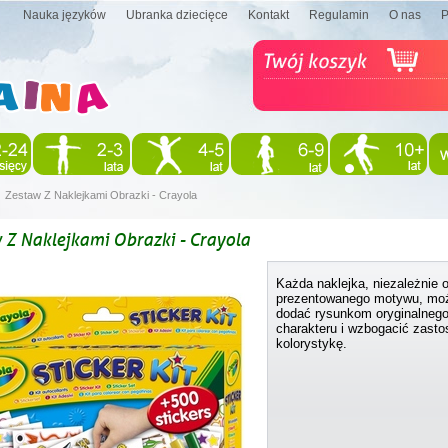
Nauka języków
Ubranka dziecięce
Kontakt
Regulamin
O nas
Zestaw Z Naklejkami Obrazki - Crayola
 Z Naklejkami Obrazki - Crayola
Każda naklejka, niezależnie 
prezentowanego motywu, mo
dodać rysunkom oryginalneg
charakteru i wzbogacić zast
kolorystykę.