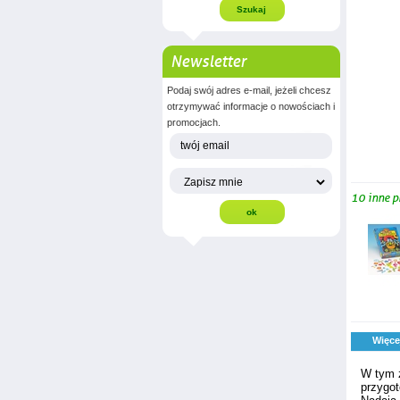
Newsletter
Podaj swój adres e-mail, jeżeli chcesz
otrzymywać informacje o nowościach i
promocjach.
10 inne p
Więce
W tym z
przygo