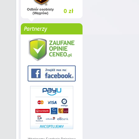
Odbiór osobisty
0 zł
(Węgrów)
Partnerzy