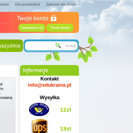
Pomoc
Dla przedszkoli
Zabawki dla dzieci
Zarejestruj się
Twoje konto
Informacje
Kontakt
info@edukraina.pl
od
że
o
Wysyłka
osowaną
12zł
19zł