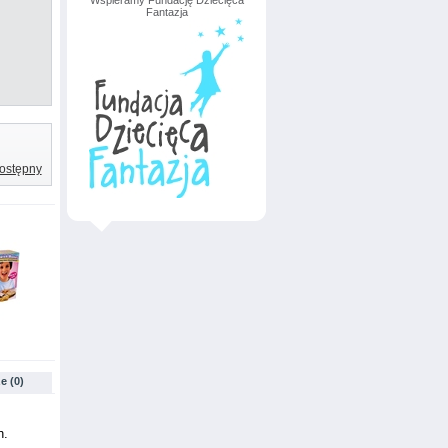
Wspieramy Fundację Dziecięca
Fantazja
ostępny
e (0)
h.