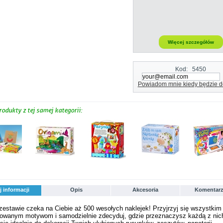
Więcej szczegółów
Kod:
5450
Powiadom mnie kiedy będzie d
rodukty z tej samej kategorii:
j informacji
Opis
Akcesoria
Komentarz
estawie czeka na Ciebie aż 500 wesołych naklejek! Przyjrzyj się wszystkim
towanym motywom i samodzielnie zdecyduj, gdzie przeznaczysz każdą z nic