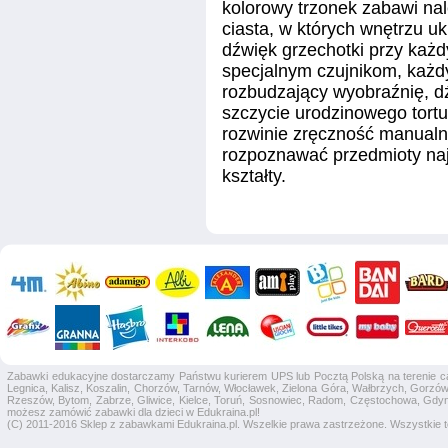
kolorowy trzonek zabawi na
ciasta, w których wnętrzu uk
dźwięk grzechotki przy każ
specjalnym czujnikom, każd
rozbudzający wyobraźnię, d
szczycie urodzinowego tortu
rozwinie zręczność manual
rozpoznawać przedmioty naj
kształty.
Zabawki edukacyjne dostarczamy Państwu kurierem UPS lub Pocztą Polską na terenie całej
Legnica, Kalisz, Koszalin, Chorzów, Tarnów, Włocławek, Zielona Góra, Wałbrzych, Gorzów 
Rzeszów, Bytom, Zabrze, Gliwice, Kielce, Toruń, Sosnowiec, Radom, Częstochowa, Gdyni
możesz zamówić zabawki dla dzieci w Edukraina.pl!
(C) 2011-2016 Sklep z zabawkami Edukraina.pl. Wszelkie prawa zastrzeżone. Wszystkie te